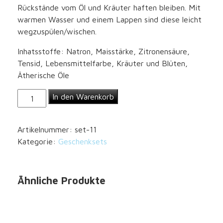
Rückstände vom Öl und Kräuter haften bleiben. Mit
warmen Wasser und einem Lappen sind diese leicht
wegzuspülen/wischen.
Inhatsstoffe: Natron, Maisstärke, Zitronensäure,
Tensid, Lebensmittelfarbe, Kräuter und Blüten,
Ätherische Öle
Badekugel-
In den Warenkorb
Set
"Summer
Artikelnummer:
set-11
Bouquet"
Kategorie:
Geschenksets
Menge
Ähnliche Produkte