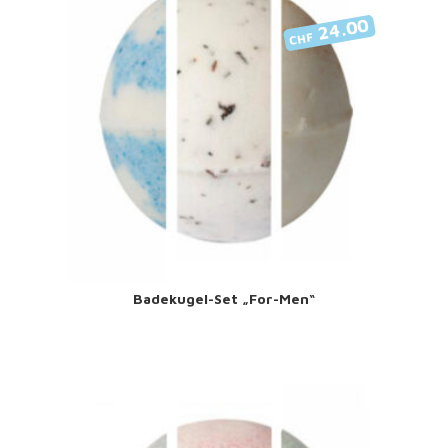
24.00
CHF
Badekugel-Set „For-Men“