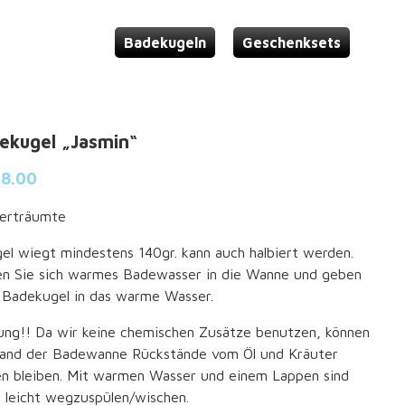
Badekugeln
Geschenksets
ekugel „Jasmin“
8.00
Verträumte
el wiegt mindestens 140gr. kann auch halbiert werden.
en Sie sich warmes Badewasser in die Wanne und geben
1 Badekugel in das warme Wasser.
ung!! Da wir keine chemischen Zusätze benutzen, können
and der Badewanne Rückstände vom Öl und Kräuter
en bleiben. Mit warmen Wasser und einem Lappen sind
e leicht wegzuspülen/wischen.