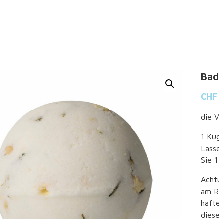
Bad
CHF
die 
1 Kug
Lass
Sie 
Acht
am R
haft
dies