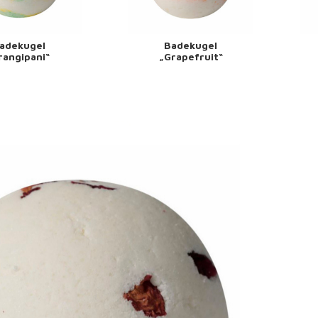
adekugel
Badekugel
rangipani“
„Grapefruit“