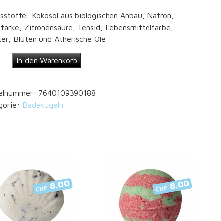
tsstoffe: Kokosöl aus biologischen Anbau, Natron,
tärke, Zitronensäure, Tensid, Lebensmittelfarbe,
er, Blüten und Ätherische Öle
kugel
In den Warenkorb
in"
ge
kelnummer:
7640109390188
gorie:
Badekugeln
8.00
8.00
CHF
CHF