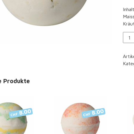
Inhal
Maiss
Kräut
Bade
"Jasm
Men
Arti
Kate
e Produkte
8.00
8.00
CHF
CHF